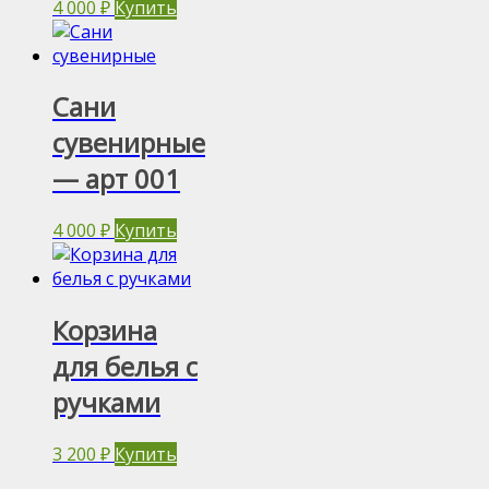
4 000
₽
Купить
Сани
сувенирные
— арт 001
4 000
₽
Купить
Корзина
для белья с
ручками
3 200
₽
Купить