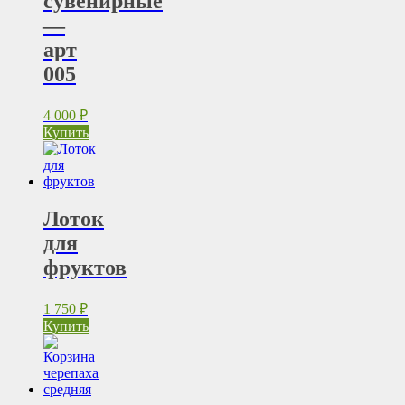
сувенирные
—
арт
005
4 000
₽
Купить
Лоток
для
фруктов
1 750
₽
Купить